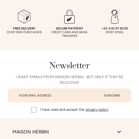
FREE DELIVERY
SECURE PAYMENT
+33. 4 93 57 20 29
OVER 100€ PURCHASED
CREDIT CARD AND BANK
OR BY EMAIL
TRANSFER
Newsletter
I WANT EMAILS FROM MAISON HERBIN… BUT ONLY IF THEY'RE
DELICIOUS!
I have read and accept the
privacy policy

MAISON HERBIN