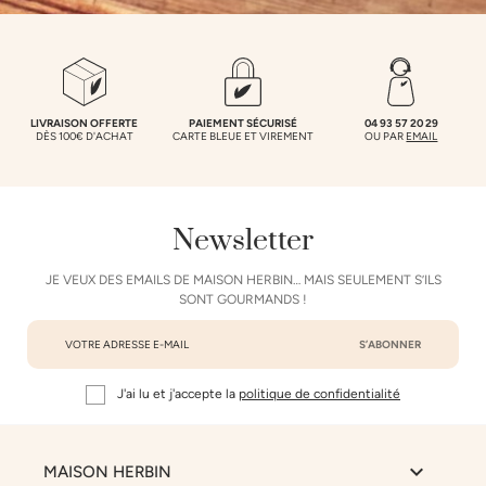
LIVRAISON OFFERTE
PAIEMENT SÉCURISÉ
04 93 57 20 29
DÈS 100€ D'ACHAT
CARTE BLEUE ET VIREMENT
OU PAR
EMAIL
Newsletter
JE VEUX DES EMAILS DE MAISON HERBIN… MAIS SEULEMENT S’ILS
SONT GOURMANDS !
J'ai lu et j'accepte la
politique de confidentialité

MAISON HERBIN